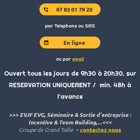
07 83 01 79 20
phone_in_talk
par Telephone ou SMS
En ligne
event_available
ou par
email
Ouvert tous les jours de 9h30 à 20h30, sur
RESERVATION UNIQUEMENT / min. 48h à
l’avance
>>> EVJF EVG, Séminaire & Sortie d'entreprise :
Incentive & Team Building,...<<<
contactez nous
Groupe de Grand Taille >