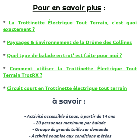
Pour en savoir plus
:
*
La Trottinette Électrique Tout Terrain, c'est quoi
exactement ?
*
Paysages & Environnement de la Drôme des Collines
*
Quel type de balade en trot' est faite pour moi ?
*
Comment utiliser la Trottinette Électrique Tout
Terrain TrotRX ?
*
Circuit court en Trottinette électrique tout terrain
à savoir :
- Activité accessible à tous, à partir de 14 ans
- 20 personnes maximum par balade
- Groupe de grande taille sur demande
- Activité soumise aux conditions météos