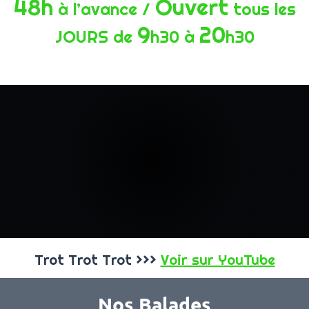
48h
Ouvert
à l’avance /
tous les
9
20
JOURS
de
h30 à
h30
Trot Trot Trot >>>
Voir sur YouTube
Nos Balades