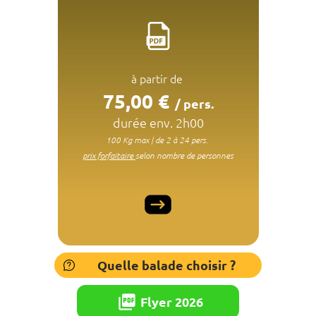
à partir de
75
,00 €
/ pers.
durée env. 2h00
100 Kg max | de 2 à 24 pers.
prix forfaitaire
selon nombre de personnes
Quelle balade choisir ?
picture_as_pdf
Flyer 2026