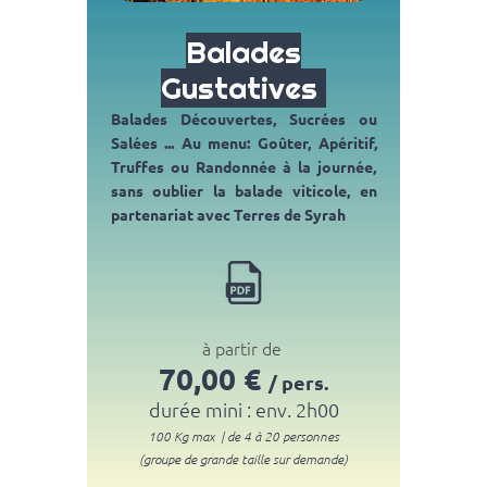
Balades
Gustatives
Balades Découvertes, Sucrées ou
Salées ...
Au menu: Goûter, Apéritif,
Truffes ou Randonnée à la journée,
sans oublier la balade viticole, en
partenariat avec Terres de Syrah
à partir de
70
,00 €
/ pers.
durée mini : env. 2h00
100 Kg max | de 4 à 20 personnes
(groupe de grande taille sur demande)