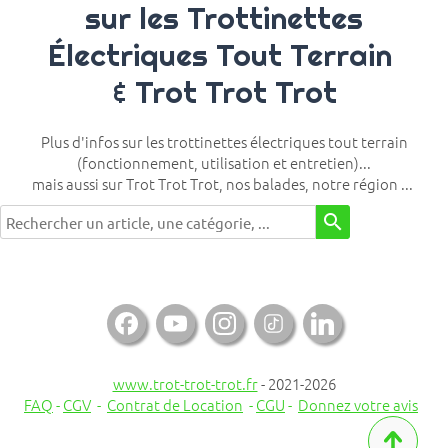
sur les Trottinettes
Électriques Tout Terrain
& Trot Trot Trot
Plus d'infos sur les trottinettes électriques tout terrain
(fonctionnement, utilisation et entretien)...
mais aussi sur Trot Trot Trot, nos balades, notre région ...
search

www.trot-trot-trot.fr
- 2021-2026
FAQ
-
CGV
-
Contrat de Location
-
CGU
-
Donnez votre avis