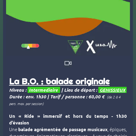
La B.O. : balade originale
Niveau :
Intermediaire
|
Lieu de départ :
GENISSIEUX
Durée : env. 1h30
| Tarif / personne : 60,00 €
(de 2 à 4
pers. max. par session)
Un « Ride » immersif et hors du temps - 1h30
d’évasion
Une
, épiques,
balade agrémentée de passage musicaux
dynamiques, énigmatiques, classiques... A vous de choisir