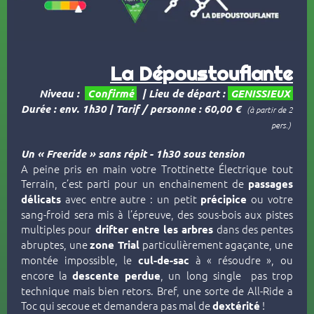
La Dépoustouflante
Niveau :
Confirmé
|
Lieu de départ :
GENISSIEUX
Durée : env. 1h30
| Tarif / personne : 60,00 €
(à partir de 2
pers.)
Un « Freeride » sans répit - 1h30 sous tension
A peine pris en main votre Trottinette Électrique tout
Terrain, c’est parti pour un enchainement de
passages
avec entre autre : un petit
ou votre
délicats
précipice
sang-froid sera mis à l’épreuve, des sous-bois aux pistes
multiples pour
dans des pentes
drifter entre les arbres
abruptes, une
particulièrement agaçante, une
zone Trial
montée impossible, le
à « résoudre », ou
cul-de-sac
encore la
, un long single pas trop
descente perdue
technique mais bien retors. Bref, une sorte de All-Ride a
Toc qui secoue et demandera pas mal de
!
dextérité