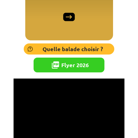
Quelle balade choisir ?
picture_as_pdf
Flyer 2026