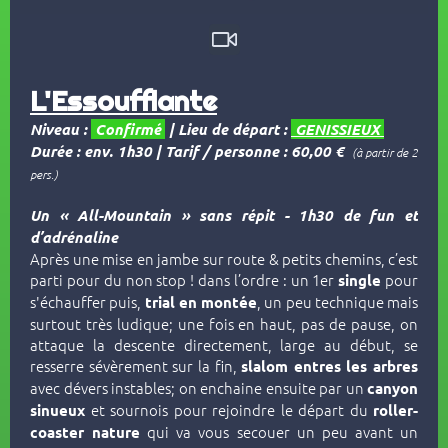
L'Essoufflante
Niveau :
Confirmé
|
Lieu de départ :
GENISSIEUX
Durée : env. 1h30
| Tarif / personne : 60,00 €
(à partir de 2
pers.)
Un « All-Mountain » sans répit - 1h30 de fun et
d’adrénaline
Après une mise en jambe sur route & petits chemins, c’est
parti pour du non stop ! dans l’ordre : un 1er
pour
single
s'échauffer puis,
, un peu technique mais
trial en montée
surtout très ludique; une fois en haut, pas de pause, on
attaque la descente directement, large au début, se
resserre sévèrement sur la fin,
slalom entres les arbres
avec dévers instables; on enchaine ensuite par un
canyon
et sournois pour rejoindre le départ du
sinueux
roller-
qui va vous secouer un peu avant un
coaster nature