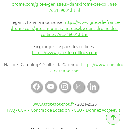
drome.com/gite-a-genissieux-dans-drome-des-collines-
26G139001.html
Elegant : La Villa moursoise
https://www.gites-de-france-
drome.com/gite-a-mours-saint-eusebe-dans-drome-des-
collines-26G218001.html
En groupe : Le park des collines :
https://www.parkdescollines.com
Nature : Camping 4 étoiles - la Garenne
https://www.domaine-
la-garenne.com

www.trot-trot-trot.fr
- 2021-2026
FAQ
-
CGV
-
Contrat de Location
-
CGU
-
Donnez votre avis