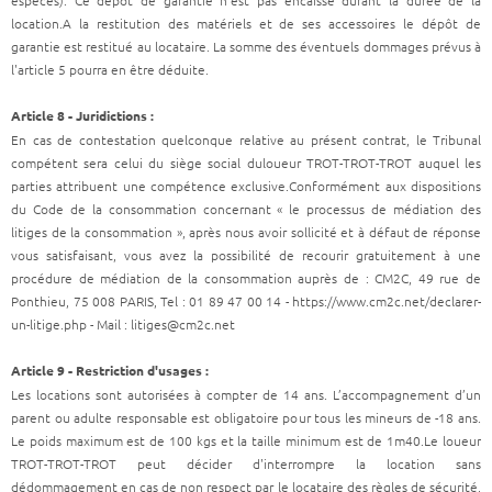
espèces). Ce dépôt de garantie n'est pas encaissé durant la durée de la
location.A la restitution des matériels et de ses accessoires le dépôt de
garantie est restitué au locataire. La somme des éventuels dommages prévus à
l'article 5 pourra en être déduite.
Article 8 - Juridictions :
En cas de contestation quelconque relative au présent contrat, le Tribunal
compétent sera celui du siège social duloueur TROT-TROT-TROT auquel les
parties attribuent une compétence exclusive.Conformément aux dispositions
du Code de la consommation concernant « le processus de médiation des
litiges de la consommation », après nous avoir sollicité et à défaut de réponse
vous satisfaisant, vous avez la possibilité de recourir gratuitement à une
procédure de médiation de la consommation auprès de : CM2C, 49 rue de
Ponthieu, 75 008 PARIS, Tel : 01 89 47 00 14 - https://www.cm2c.net/declarer-
un-litige.php
- Mail : litiges@cm2c.net
Article 9 - Restriction d'usages :
Les locations sont autorisées à compter de 14 ans. L’accompagnement d’un
parent ou adulte responsable est obligatoire pour tous les mineurs de -18 ans.
Le poids maximum est de 100 kgs et la taille minimum est de 1m40.Le loueur
TROT-TROT-TROT peut décider d'interrompre la location sans
dédommagement en cas de non respect par le locataire des règles de sécurité,