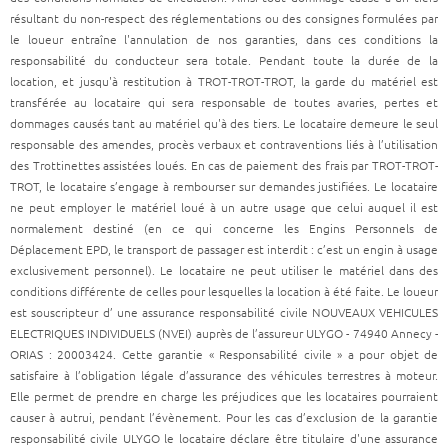
résultant du non-respect des réglementations ou des consignes formulées par
le loueur entraîne l'annulation de nos garanties, dans ces conditions la
responsabilité du conducteur sera totale. Pendant toute la durée de la
location, et jusqu'à restitution à TROT-TROT-TROT, la garde du matériel est
transférée au locataire qui sera responsable de toutes avaries, pertes et
dommages causés tant au matériel qu'à des tiers. Le locataire demeure le seul
responsable des amendes, procès verbaux et contraventions liés à l’utilisation
des Trottinettes assistées loués. En cas de paiement des frais par TROT-TROT-
TROT, le locataire s’engage à rembourser sur demandes justifiées. Le locataire
ne peut employer le matériel loué à un autre usage que celui auquel il est
normalement destiné (en ce qui concerne les Engins Personnels de
Déplacement EPD, le transport de passager est interdit : c’est un engin à usage
exclusivement personnel). Le locataire ne peut utiliser le matériel dans des
conditions différente de celles pour lesquelles la location à été faite. Le loueur
est souscripteur d’ une assurance responsabilité civile NOUVEAUX VEHICULES
ELECTRIQUES INDIVIDUELS (NVEI) auprès de l’assureur ULYGO - 74940 Annecy -
ORIAS : 20003424. Cette garantie « Responsabilité civile » a pour objet de
satisfaire à l’obligation légale d’assurance des véhicules terrestres à moteur.
Elle permet de prendre en charge les préjudices que les locataires pourraient
causer à autrui, pendant l’évènement. Pour les cas d’exclusion de la garantie
responsabilité civile ULYGO le locataire déclare être titulaire d'une assurance