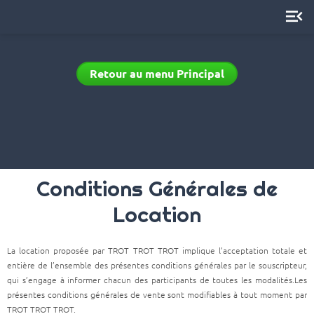
menu_open
Retour au menu Principal
Conditions Générales de
Location
La location proposée par TROT TROT TROT implique l’acceptation totale et
entière de l’ensemble des présentes conditions générales par le souscripteur,
qui s’engage à informer chacun des participants de toutes les modalités.Les
présentes conditions générales de vente sont modifiables à tout moment par
TROT TROT TROT.