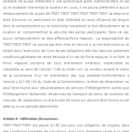
locataire ne puisse prétendre à une quelconque autre indemnité.Dans le cas
où le locataire interrompt la location en cours, il ne pourra prétendre à aucun
remboursement de la part de TROT TROT TROT.TROT TROT TROT se réserve le
droit d’exclure un participant en état d’ébriété ou sous influence de drogue
dont le comportement sur la trottinette troublerait le bon déroulement de la
location et compromettrait la sécurité des autres participants. Dans ce cas,
aucun remboursement ne sera effectué.Force majeure : La responsabilité de
TROT-TROT-TROT ne pourra pas être mise en oeuvre si la non-exécution ou le
retard dans l'exécution de l'une de ses obligations décrites dans les présentes
conditions générales de vente découle d'un cas de force majeure. À ce titre, la
force majeure s'entend de tout événement extérieur, imprévisible et
irrésistible au sens de l'article 1148 du Code civil. Le vendeur avisera le client
de la survenance d’un tel évènement dès que possible.Conformément à
l’article L.221-28,12e du Code de la Consommation, le droit de rétractation ne
peut être exercé pour des prestations de services d’hébergement, autres que
d’hébergement résidentiel, de services de transport de biens, de locations de
voitures, de restauration ou d’activités de loisirs qui doivent être fournis à une
date ou à une période déterminée.
Article 4 - Utilisation /Assurance :
TROT-TROT-TROT est assuré en RC pro pour une obligation de moyens, dans
des conditions normales de circulation. Ainsi tout dommage causé à un tiers