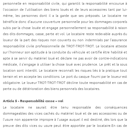
personnelle en responsabilité civile, qui garantit la responsabilité encourue à
l'occasion de l'utilisation des biens loués et de leurs accessoires tant par lui-
même, les personnes dont il a la garde que ses préposés. Le locataire ne
bénéficie donc d’aucune couverture personnelle pour les dommages corporels
subis par la chose louée et engage personnellement sa responsabilité à raison
des dits dommages, casse, perte et vol. Le locataire reste redevable auprès du
loueur de la part des risques non couverts ou non indemnisés par l’assurance
responsabilité civile professionnelle de TROT-TROT-TROT. Le locataire atteste
sur l'honneur son aptitude à la conduite du véhicule et certifie être habilité et
apte à se servir du matériel loué et déclare ne pas avoir de contre-indications
médicale, il s'engage à utiliser la chose loué avec prudence. Le prêt et la sous
location sont interdit. Le locataire reconnaît les risques liés à la pratique tout
terrain et en accepte les conditions. Le port du casque fourni par le loueur est
obligatoire. Le loueur TROT-TROT-TROT décline toute responsabilité en cas de
perte ou de détérioration des biens personnels des locataires.
Article 5 - Responsabilité casse – vol
Le locataire ne saurait être tenu responsable des conséquences
dommageables des vices cachés du matériel loué et de ses accessoires ou de
l'usure non apparente impropre à l'usage auquel il est destiné, dès lors que la
preuve des dits vices ou usure peut être apportée par le locataire.En cas de