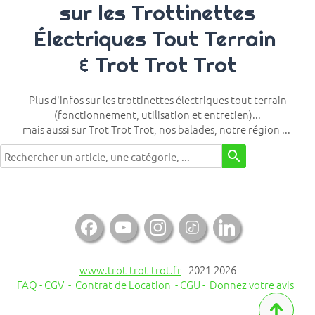
sur les Trottinettes
Électriques Tout Terrain
& Trot Trot Trot
Plus d'infos sur les trottinettes électriques tout terrain
(fonctionnement, utilisation et entretien)...
mais aussi sur Trot Trot Trot, nos balades, notre région ...
search

www.trot-trot-trot.fr
- 2021-2026
FAQ
-
CGV
-
Contrat de Location
-
CGU
-
Donnez votre avis