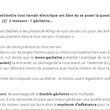
ttinette tout terrain électrique ont bien du se poser la questi
s /// 2 moteurs : 1 gâchette...
, soit dédiées à des pilotes de 40 kgs en tout terrain (ou pour des en
as vraiment dans le tout terrain « trialisant ».
tion de votre pratique du tout terrain.
des ou sur de larges chemins plus ou moins carrossable mais avec p
ce, nul doute que la
présente l’avantage de la si
mono-gachette
va entrainer un patinage de la roue avant car l’essentiel du 
 avant)
 qui délivrera moins de puissance que l’autre moteur et dont la 
fermés dans lesquels vous accélérez : le moteur avant également so
, les avantages de la
sont multiples.
duro
Double gâchette
ivi d’une remontée brutale sera mieux gérée par une accélération 
n du moteur avant qui aura alors le
pour la
maximum d’adhérence
ne de votre consommation de batterie dans le cas de sortie au l