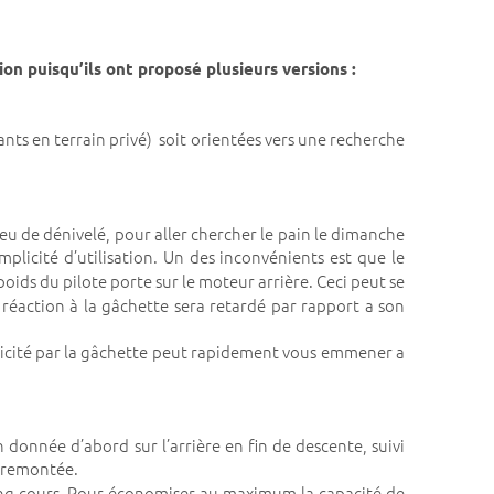
on puisqu’ils ont proposé plusieurs versions :
fants en terrain privé) soit orientées vers une recherche
eu de dénivelé, pour aller chercher le pain le dimanche
mplicité d’utilisation. Un des inconvénients est que le
poids du pilote porte sur le moteur arrière. Ceci peut se
réaction à la gâchette sera retardé par rapport a son
llicité par la gâchette peut rapidement vous emmener a
donnée d’abord sur l’arrière en fin de descente, suivi
 remontée.
ong cours. Pour économiser au maximum la capacité de