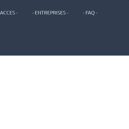
ACCES -
- ENTREPRISES -
- FAQ -