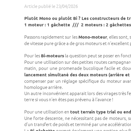
Article publié le 23/04/2026
Plutôt Mono ou plutôt Bi ? Les constructeurs de tro
1 moteur : 1 gâchette /// 2 moteurs : 2 gâchette
Passons rapidement sur les
, elles sont
Mono-moteur
de vitesse pure grâce a de gros moteurs et n’excellent p
Pour les
la question peut se poser en fonc
Bi-moteurs
Pour une utilisation sur des petites routes campagnar
matin, pour une promenade bucolique facile et dou
lancement simultané des deux moteurs (arrière et
compenser par un réglage spécifique du moteur avant
homologue arrière.
Un autre inconvénient apparait lors des virages très 
terre si vous n’en êtes pas prévenu à l’avance !
Pour une utilisation en
tout terrain type trial ou en
Une forte descente, ne nécessitant pas de moteurs, su
d’un transfert de poids et terminé par une accélératio
La
permet également une gestion plus fi
Bi-gâchette